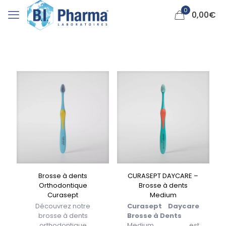
0
0,00
€
Brosse à dents
CURASEPT DAYCARE –
Orthodontique
Brosse à dents
Curasept
Medium
Découvrez notre
Curasept Daycare
brosse à dents
Brosse à Dents
orthodontique
Medium est