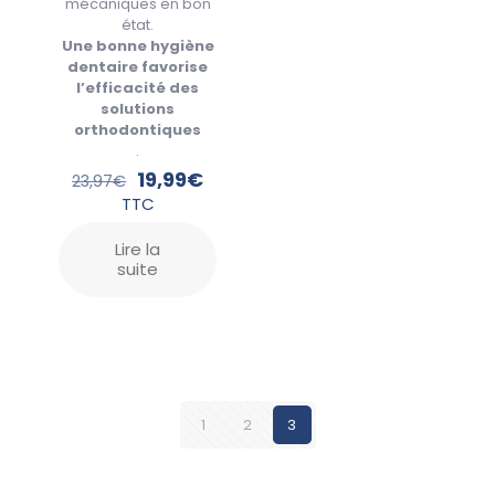
mécaniques en bon
état.
Une bonne hygiène
dentaire favorise
l’efficacité des
solutions
orthodontiques
.
19,99
€
23,97
€
TTC
Lire la
suite
1
2
3