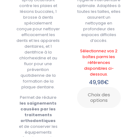
contre les plaies et
optimale. Adaptées à
lésions buccales, 1
toutes les tailles, elles
brosse à dents
assurent un
spécialement
nettoyage en
conçue pour nettoyer
profondeur des
efficacement les
espaces difficiles
dents et les appareils
d’accès.
dentaires, et 1
Sélectionnez vos 2
dentifrice à la
boîtes parmi les
chlorhexidine et au
références
fluor pour une
disponibles ci-
prévention
dessous.
quotidienne de la
formation de la
49,98
€
plaque dentaire.
Choix des
Permet de réduire
options
les saignements
causées par les
traitements
orthodontiques
et de conserver les
équipements