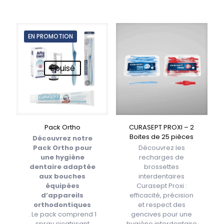
EN PROMOTION
Épuisé
Pack Ortho
CURASEPT PROXI – 2
Boites de 25 pièces
Découvrez notre
Pack Ortho pour
Découvrez les
une hygiène
recharges de
dentaire adaptée
brossettes
aux bouches
interdentaires
équipées
Curasept Proxi :
d’appareils
efficacité, précision
orthodontiques
et respect des
. Le pack comprend 1
gencives pour une
spray cicatrisant
hygiène interdentaire