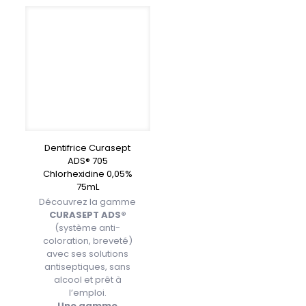
Dentifrice Curasept
ADS® 705
Chlorhexidine 0,05%
75mL
Découvrez la gamme
CURASEPT ADS®
(système anti-
coloration, breveté)
avec ses solutions
antiseptiques, sans
alcool et prêt à
l’emploi.
Une gamme