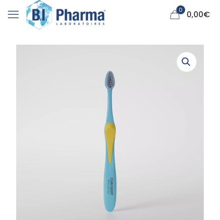
0
0,00
€