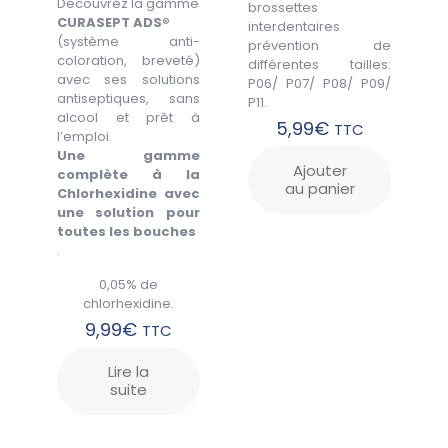
Découvrez la gamme
brossettes
CURASEPT ADS®
interdentaires
(système anti-
prévention de
Nom
*
coloration, breveté)
différentes tailles:
avec ses solutions
P06/ P07/ P08/ P09/
E-
antiseptiques, sans
P11.
mail
*
alcool et prêt à
5,99
€
TTC
l’emploi.
Une gamme
Ajouter
complète à la
au panier
Chlorhexidine avec
une solution pour
toutes les bouches
.
0,05% de
chlorhexidine.
9,99
€
TTC
Lire la
suite