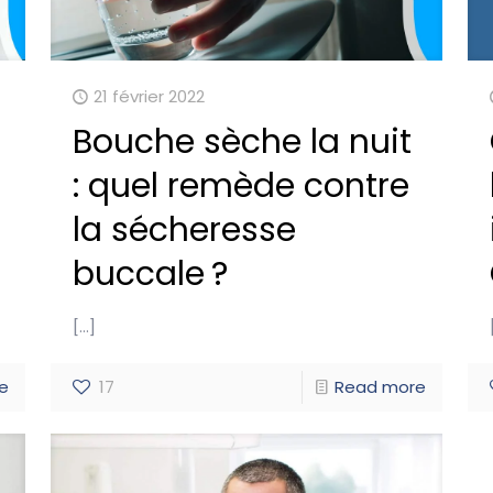
21 février 2022
Bouche sèche la nuit
: quel remède contre
la sécheresse
buccale ?
[…]
e
17
Read more