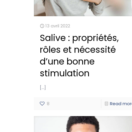
13 avril 2022
Salive : propriétés,
rôles et nécessité
d’une bonne
stimulation
[…]
8
Read mor